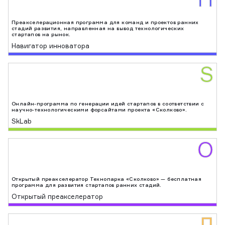
Преакселерационная программа для команд и проектов ранних
стадий развития, направленная на вывод технологических
стартапов на рынок.
Навигатор инноватора
S
Онлайн-программа по генерации идей стартапов в соответствии с
научно-технологическими форсайтами проекта «Сколково».
SkLab
О
Открытый преакселератор Технопарка «Сколково» — бесплатная
программа для развития стартапов ранних стадий.
Открытый преакселератор
Л