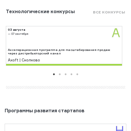
Технологические конкурсы
ВСЕ КОНКУРСЫ
I
A
03 августа
15
— 07 сентября
— 
Акселерационная программа для масштабирования продаж
через дистрибьюторский канал
Ко
Axoft | Сколково
A
Программы развития стартапов
Н