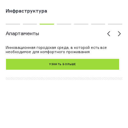
Инфраструктура
Апартаменты
Г
Инновационная городская среда, в которой есть все
Па
необходимое для комфортного проживания
де
пе
от
УЗНАТЬ БОЛЬШЕ