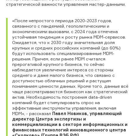
стратегической важности управления мастер-данными.
«
После непростого периода 2020-2023 годов,
связанного с пандемией, геополитическими и
экономическими вызовами, с 2024 года
отмечена
устойчивая тенденция к росту рынка MDM-сервисов.
Ожидается, что к 2030 году значительная доля
крупных и средних российских компаний (до 60%)
будут использовать специализированные MDM-
решения. Причем, если ранее MDM считался
прерогативой крупного бизнеса, то сейчас
наблюдается увеличение интереса со стороны
среднего и даже малого бизнеса, что связано с
доступностью облачных решений и растущим
пониманием ценности данных. Кроме того, данные всё
чаще рассматриваются бизнесом как стратегический
актив. Необходимость построения data-driven
компаний будет стимулировать спрос на
эффективные инструменты управления, включая
MDM»
, - рассказал
Павел Новиков, управляющий
директор Центра экспертизы и
коммерциализации в секторе информационных и
финансовых технологий инновационного центра
«Сколково» (Группа ВЭБ.РФ).