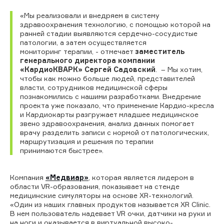
«Мы реализовали и внедряем в систему
здравоохранения технологию, с помощью которой на
ранней стадии выявляются сердечно-сосудистые
патологии, а затем осуществляется
мониторинг терапии, - отмечает
заместитель
генерального директора компании
«КардиоКВАРК» Сергей Садовский
. – Мы хотим,
чтобы как можно больше людей, представителей
власти, сотрудников медицинской сферы
познакомились с нашими разработками. Внедрение
проекта уже показало, что применение Кардио-кресла
и Кардиокарты разгружает младшее медицинское
звено здравоохранения, анализ данных помогает
врачу разделить записи с нормой от патологических,
маршрутизация и решения по терапии
принимаются быстрее».
Компания
«Медвиар»
, которая является лидером в
области VR-образования, показывает на стенде
медицинские симуляторы на основе XR-технологий.
«Один из наших главных продуктов называется XR Clinic.
В нем пользователь надевает VR очки, датчики на руки и
на ноги и оказывается в виртуальной высоко-