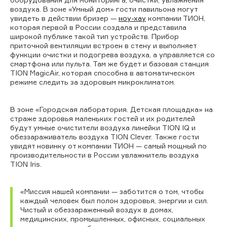
воздуха. В зоне «Умный дом» гости павильона могут
увидеть в действии бризер —
ноу-хау
компании ТИОН,
которая первой в России создала и представила
широкой публике такой тип устройств. Прибор
приточной вентиляции встроен в стену и выполняет
функции очистки и подогрева воздуха, а управляется со
смартфона или пульта. Там же будет и базовая станция
TION MagicAir, которая способна в автоматическом
режиме следить за здоровым микроклиматом.
В зоне «Городская лаборатория. Детская площадка» на
страже здоровья маленьких гостей и их родителей
будут умные очистители воздуха линейки TION IQ и
обеззараживатель воздуха TION Clever. Также гости
увидят новинку от компании ТИОН — самый мощный по
производительности в России увлажнитель воздуха
TION Iris.
«Миссия нашей компании — заботится о том, чтобы
каждый человек был полон здоровья, энергии и сил.
Чистый и обеззараженный воздух в домах,
медицинских, промышленных, офисных, социальных