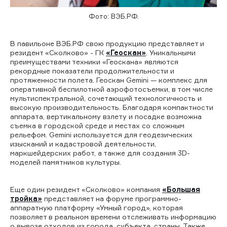
Фото: ВЭБ.РФ.
В павильоне ВЭБ.РФ свою продукцию представляет и
резидент «Сколково» - ГК
«Геоскан»
. Уникальными
преимуществами техники «Геоскана» являются
рекордные показатели продолжительности и
протяженности полета. Геоскан Gemini — комплекс для
оперативной беспилотной аэрофотосъемки, в том числе
мультиспектральной, сочетающий технологичность и
высокую производительность. Благодаря компактности
аппарата, вертикальному взлету и посадке возможна
съемка в городской среде и местах со сложным
рельефом. Gemini используется для геодезических
изысканий и кадастровой деятельности,
маркшейдерских работ, а также для создания 3D-
моделей памятников культуры.
Еще один резидент «Сколково» компания
«Большая
тройка»
представляет на форуме программно-
аппаратную платформу «Умный город», которая
позволяет в реальном времени отслеживать информацию
о вывозе отходов из города, субъекта, страны. Также