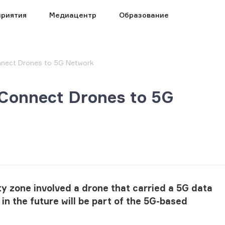
риятия
Медиацентр
Образование
nnect Drones to 5G Network
 Connect Drones to 5G
ity zone involved a drone that carried a 5G data
n the future will be part of the 5G-based