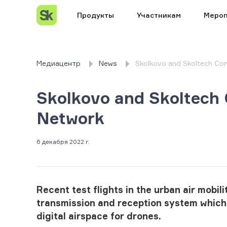
Продукты
Участникам
Мероп
Медиацентр
News
Skolkovo and Skoltech Co
Skolkovo and Skoltech
Network
6 декабря 2022 г.
Recent test flights in the urban air mobil
transmission and reception system which i
digital airspace for drones.