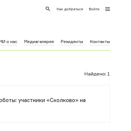
Как добраться
Войти
МИ о нас
Медиагалерея
Резиденты
Контакты
Найдено
:
1
оботы: участники «Сколково» на