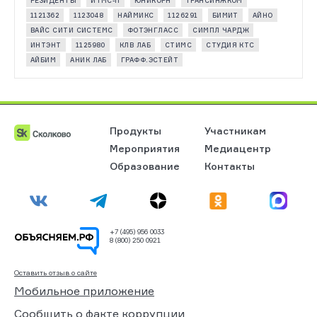
РЕЗИДЕНТЫ
ИТМС-П
ЮНИКОРН
ТРАНСИНЖКОМ
1121362
1123048
НАЙМИКС
1126291
БИМИТ
АЙНО
ВАЙС СИТИ СИСТЕМС
ФОТЭНГЛАСС
СИМПЛ ЧАРДЖ
ИНТЭНТ
1125980
КЛВ ЛАБ
СТИМС
СТУДИЯ КТС
АЙБИМ
АНИК ЛАБ
ГРАФФ.ЭСТЕЙТ
Продукты
Участникам
Мероприятия
Медиацентр
Образование
Контакты
+7 (495) 956 0033
8 (800) 250 0921
Оставить отзыв о сайте
Мобильное приложение
Сообщить о факте коррупции