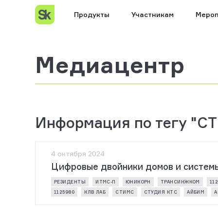
Продукты
Участникам
Мероп
Медиацентр
Информация по тегу "С
4 октября 2024
Цифровые двойники домов и системы
РЕЗИДЕНТЫ
ИТМС-П
ЮНИКОРН
ТРАНСИНЖКОМ
11
1125980
КЛВ ЛАБ
СТИМС
СТУДИЯ КТС
АЙБИМ
А