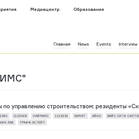
риятия
Медиацентр
Образование
Главная
News
Events
Interview
ТИМС"
 по управлению строительством: резиденты «Ско
21362
1123048
НАЙМИКС
1126291
БИМИТ
АЙНО
ВАЙС СИТИ СИСТ
НИК ЛАБ
ГРАФФ.ЭСТЕЙТ