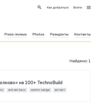
Как добраться
Войти
Press reviews
Photos
Резиденты
Контакты
Найдено
:
1
лково» на 100+ TechnoBuild
ЕМС
ФОТЭНГЛАСС
СИМПЛ ЧАРДЖ
ИНТЭНТ