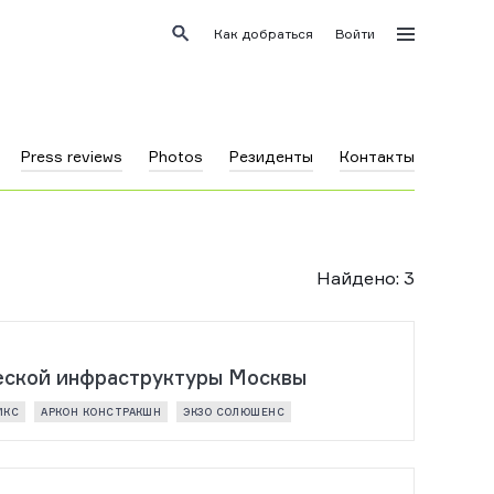
Как добраться
Войти
Press reviews
Photos
Резиденты
Контакты
Найдено
:
3
ческой инфраструктуры Москвы
ИКС
АРКОН КОНСТРАКШН
ЭКЗО СОЛЮШЕНС