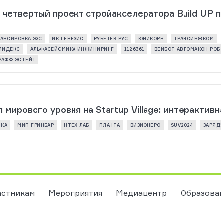
четвертый проект стройакселератора Build UP 
АНСИРОВКА ЭЗС
ИК ГЕНЕЗИС
РУБЕТЕК РУС
ЮНИКОРН
ТРАНСИНЖКОМ
МИДЕКС
АЛЬФАСЕЙСМИКА ИНЖИНИРИНГ
1126361
ВЕЙБОТ АВТОМАКОН РО
РАФФ.ЭСТЕЙТ
ирового уровня на Startup Village: интерактив
ИКА
МИП ГРИНБАР
НТЕХ ЛАБ
ПЛАНТА
ВИЗИОНЕРО
SUV2024
ЗАРЯД
астникам
Мероприятия
Медиацентр
Образова