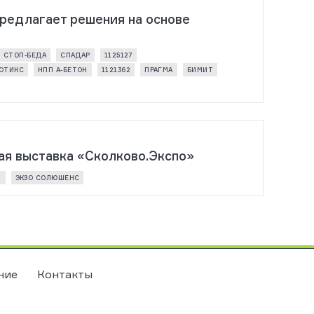
предлагает решения на основе
СТОП-БЕДА
СПАДАР
1125127
БОТИКС
НПП А-БЕТОН
1121362
ПРАГМА
БИМИТ
ная выставка «Сколково.Экспо»
!
ЭКЗО СОЛЮШЕНС
ние
Контакты