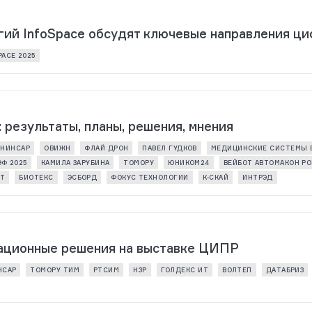
ий InfoSpace обсудят ключевые направления ци
PACE 2025
результаты, планы, решения, мнения
НИНСАР
ОВИЖН
ФЛАЙ ДРОН
ПАВЕЛ ГУДКОВ
МЕДИЦИНСКИЕ СИСТЕМЫ 
Ф 2025
КАМИЛА ЗАРУБИНА
ТОМОРУ
ЮНИКОМ24
ВЕЙБОТ АВТОМАКОН Р
РТ
БИОТЕКС
ЭСБОРД
ФОКУС ТЕХНОЛОГИИ
К-СКАЙ
ИНТРЭД
ационные решения на выставке ЦИПР
НСАР
ТОМОРУ ТИМ
РТСИМ
НЗР
ГОЛДЕКС ИТ
ВОЛТЕП
ДАТАБРИЗ