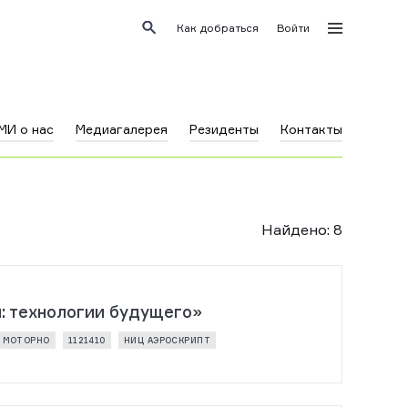
Как добраться
Войти
МИ о нас
Медиагалерея
Резиденты
Контакты
Найдено
:
8
: технологии будущего»
МОТОРНО
1121410
НИЦ АЭРОСКРИПТ