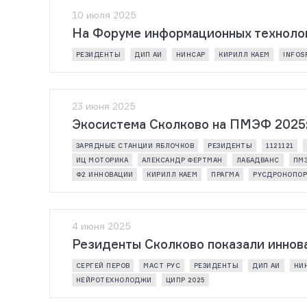
10 июля 2025
На Форуме информационных технолог
РЕЗИДЕНТЫ
ДИП АИ
НИНСАР
КИРИЛЛ КАЕМ
INFOS
23 июня 2025
Экосистема Сколково на ПМЭФ 2025: 
ЗАРЯДНЫЕ СТАНЦИИ ЯБЛОЧКОВ
РЕЗИДЕНТЫ
1121121
ИЦ МОТОРИКА
АЛЕКСАНДР ФЕРТМАН
ЛАБАДВАНС
ПМЭ
Ф2 ИННОВАЦИИ
КИРИЛЛ КАЕМ
ПРАГМА
РУСДРОНОПО
4 июня 2025
Резиденты Сколково показали иннов
СЕРГЕЙ ПЕРОВ
МАСТ РУС
РЕЗИДЕНТЫ
ДИП АИ
НИ
НЕЙРОТЕХНОЛОДЖИ
ЦИПР 2025