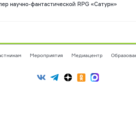
лер научно-фантастической RPG «Сатурн»
астникам
Мероприятия
Медиацентр
Образова