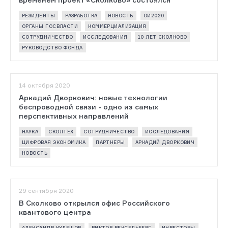
РЕЗИДЕНТЫ
РАЗРАБОТКА
НОВОСТЬ
ОИ2020
ОРГАНЫ ГОСВЛАСТИ
КОММЕРЦИАЛИЗАЦИЯ
СОТРУДНИЧЕСТВО
ИССЛЕДОВАНИЯ
10 ЛЕТ СКОЛКОВО
РУКОВОДСТВО ФОНДА
14 октября 2020
Аркадий Дворкович: новые технологии
беспроводной связи - одно из самых
перспективных направлений
НАУКА
СКОЛТЕХ
СОТРУДНИЧЕСТВО
ИССЛЕДОВАНИЯ
ЦИФРОВАЯ ЭКОНОМИКА
ПАРТНЕРЫ
АРКАДИЙ ДВОРКОВИЧ
НОВОСТЬ
29 сентября 2020
В Сколково открылся офис Российского
квантового центра
АЛЕКСАНДР КУЛЕШОВ
ВИКТОР ВЕКСЕЛЬБЕРГ
ИНВЕСТОРЫ