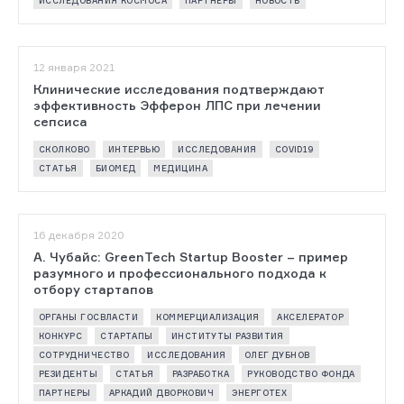
ИССЛЕДОВАНИЯ КОСМОСА
ПАРТНЕРЫ
НОВОСТЬ
12 января 2021
Клинические исследования подтверждают
эффективность Эфферон ЛПС при лечении
сепсиса
СКОЛКОВО
ИНТЕРВЬЮ
ИССЛЕДОВАНИЯ
COVID19
СТАТЬЯ
БИОМЕД
МЕДИЦИНА
16 декабря 2020
А. Чубайс: GreenTech Startup Booster – пример
разумного и профессионального подхода к
отбору стартапов
ОРГАНЫ ГОСВЛАСТИ
КОММЕРЦИАЛИЗАЦИЯ
АКСЕЛЕРАТОР
КОНКУРС
СТАРТАПЫ
ИНСТИТУТЫ РАЗВИТИЯ
СОТРУДНИЧЕСТВО
ИССЛЕДОВАНИЯ
ОЛЕГ ДУБНОВ
РЕЗИДЕНТЫ
СТАТЬЯ
РАЗРАБОТКА
РУКОВОДСТВО ФОНДА
ПАРТНЕРЫ
АРКАДИЙ ДВОРКОВИЧ
ЭНЕРГОТЕХ