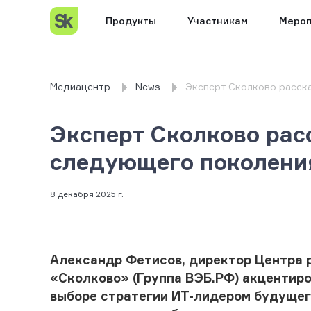
Продукты
Участникам
Мероп
Медиацентр
News
Эксперт Сколково расск
Эксперт Сколково рас
следующего поколени
8 декабря 2025 г.
Александр Фетисов
,
директор Центра р
«
Сколково
» (Группа ВЭБ.РФ) акцентир
выборе стратегии ИТ-лидером будущего