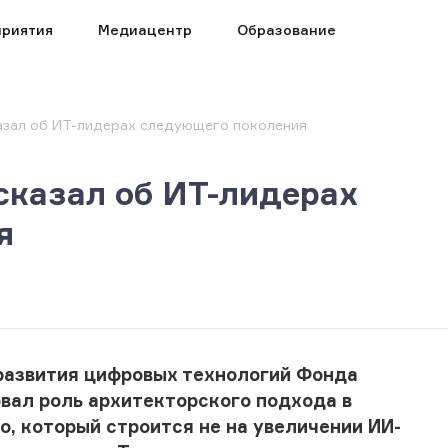
риятия
Медиацентр
Образование
азал об ИТ-лидерах следующего поколения
сказал об ИТ-лидерах
я
азвития цифровых технологий
Фонда
овал роль архитекторского подхода в
, который строится не на увеличении ИИ-