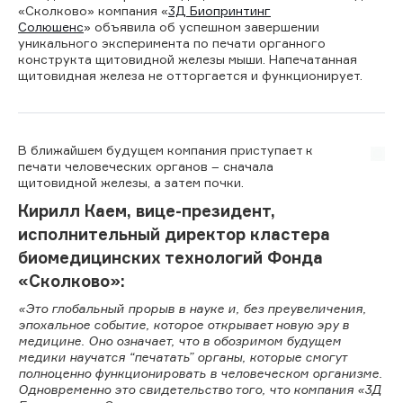
«Сколково» компания «
3Д Биопринтинг
Солюшенс
» объявила об успешном завершении
уникального эксперимента по печати органного
конструкта щитовидной железы мыши. Напечатанная
щитовидная железа не отторгается и функционирует.
В ближайшем будущем компания приступает к
печати человеческих органов – сначала
щитовидной железы, а затем почки.
Кирилл Каем, вице-президент,
исполнительный директор кластера
биомедицинских технологий Фонда
«Сколково»:
«Это глобальный прорыв в науке и, без преувеличения,
эпохальное событие, которое открывает новую эру в
медицине. Оно означает, что в обозримом будущем
медики научатся “печатать” органы, которые смогут
полноценно функционировать в человеческом организме.
Одновременно это свидетельство того, что компания «3Д