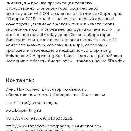
инновации» прошла презентация первого
отечественного биопринтера оригинальной
конструкции FABION, созданного в стенах лаборатории.
15 марта 2015 года был напечатан первый органный
конструкт щитовидной железы мыши и начата серия
экспериментов по определению функциональности. По
оценке портала 3Dtoday, российская Лаборатория
биотехнологических исследований входит в число 11
наиболее значимых компаниий в мире, способных
произвести революцию в медицине. «3D Bioprinting
Solutions. 3D Bioprinting Solutions – ведущая российская
компания в области биопечати», - таково мнение 3Dtoday.
Контакты:
Инна Пантюлина, директор по связям с
общественностью «3Д Биопринтинг Солюшенс»
E-mail:
inna@bioprinting.ru
www.bioprinting.ru
http://vk.com/feed#/id195339252
http://www.facebook.com/pages/3D-Bioprinting-