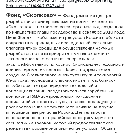
Solutions/210434092427453#!/pages/3D-Bioprinting-
Solutions/210434092427453
Фонд «Сколково» –
Фонд развития центра
разработки и коммерциализации новых технологий
«Сколково» — некоммерческая организация, созданная
по инициативе главы государства в сентябре 2010 года.
Цель Фонда – мобилизация ресурсов России в области
современных прикладных исследований, создание
благоприятной среды для осуществления научных
разработок по пяти приоритетным направлениям
технологического развития: энергетика и
энергоэффективность, космос, биомедицина, ядерные и
компьютерные технологии. Проект подразумевает
создание Сколковского института науки и технологий
(Сколтеха), исследовательских институтов, бизнес-
инкубатора, центра передачи технологий и
коммерциализации, представительств зарубежных
компаний и R&D-центров, жилых помещений и
социальной инфраструктуры, а также последующее
распространение эффективного режима на другие
инновационные регионы России. Деятельность
инновационного центра «Сколково» регулируется
специальным законом, который предоставляет его
резидентам особые экономические условия. Общая