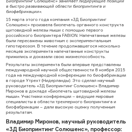
Биопринтинг Солюшенс» занимает лидирующие позиции
в быстро развивающей области биопринтинга и
биофабрикации».
15 марта этого года компания «3Д Биопринтинг
Солюшенс» произвела биопечать органного конструкта
щитовидной железы мыши с помощью первого
российского биопринтера FABION. Напечатанные железы
были пересажены животным с экспериментальным
гипотиреозом. В течение продолжавшегося несколько
месяцев эксперимента напечатанные конструкты
прижились и доказали свою жизнеспособность.
Результаты эксперимента были впервые представлены
международной научной общественности 8 ноября 2015
года на международной конференции по биофабрикации
в городе Утрехт (Нидерланды). Это сделал научный
руководитель «3Д Биопринтинг Солюшенс» Владимир
Миронов в докладе «Биопечать щитовидной железы
мыши». Участники конференции – ведущие мировые
специалисты в области трехмерного биопринтинга и
биофабрикации – дали высокую оценку полученным
результатам.
Владимир Миронов, научный руководитель
«3Д Биопринтинг Солюшенс», профессор: