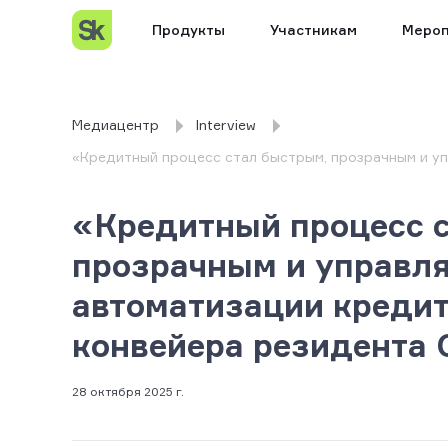
Продукты
Участникам
Мероп
Медиацентр
Interview
«Кредитный процесс стал быстрым, прозрачным и у
«Кредитный процесс 
прозрачным и управл
автоматизации креди
конвейера резидента 
28 октября 2025 г.