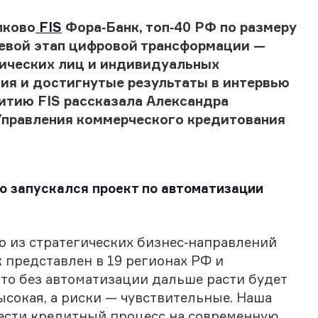
лково
FIS
Фора‑Банк, топ‑40 РФ по размеру
евой этап цифровой трансформации —
ических лиц и индивидуальных
ния и достигнутые результаты
в интервью
итию FIS
рассказала Александра
Управления коммерческого кредитования
ю запускался проект по автоматизации
 из стратегических бизнес‑направлений
 представлен в 19 регионах РФ и
что без автоматизации дальше расти будет
ысокая, а риски — чувствительные. Наша
вести кредитный процесс на современную