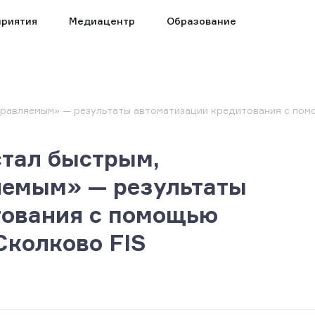
риятия
Медиацентр
Образование
правляемым» — результаты автоматизации кредитования с пом
стал быстрым,
яемым» — результаты
тования с помощью
Сколково FIS