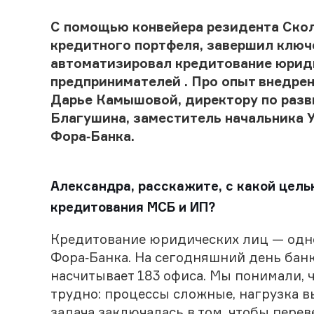
C помощью конвейера резидента Ско
кредитного портфеля, завершил ключ
автоматизировал кредитование юрид
предпринимателей . Про опыт внедре
Дарье Камышовой, директору по разв
Благушина, заместитель начальника 
Фора‑Банка.
Александра, расскажите, с какой цель
кредитования МСБ и ИП?
Кредитование юридических лиц — одно
Фора‑Банка. На сегодняшний день банк
насчитывает 183 офиса. Мы понимали, 
трудно: процессы сложные, нагрузка в
задача заключалась в том, чтобы пере