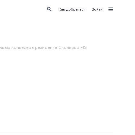
Как добраться
Войти
ощью конвейера резидента Сколково FIS