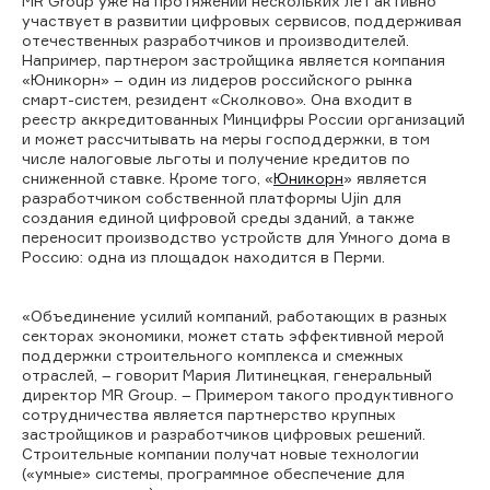
MR Group уже на протяжении нескольких лет активно
участвует в развитии цифровых сервисов, поддерживая
отечественных разработчиков и производителей.
Например, партнером застройщика является компания
«Юникорн» – один из лидеров российского рынка
смарт-систем, резидент «Сколково». Она входит в
реестр аккредитованных Минцифры России организаций
и может рассчитывать на меры господдержки, в том
числе налоговые льготы и получение кредитов по
сниженной ставке. Кроме того, «
Юникорн
» является
разработчиком собственной платформы Ujin для
создания единой цифровой среды зданий, а также
переносит производство устройств для Умного дома в
Россию: одна из площадок находится в Перми.
«Объединение усилий компаний, работающих в разных
секторах экономики, может стать эффективной мерой
поддержки строительного комплекса и смежных
отраслей, – говорит Мария Литинецкая, генеральный
директор MR Group. – Примером такого продуктивного
сотрудничества является партнерство крупных
застройщиков и разработчиков цифровых решений.
Строительные компании получат новые технологии
(«умные» системы, программное обеспечение для