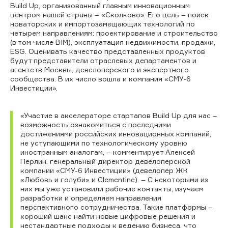
Build Up, организованный главным инновационным
центром нашей страны – «Сколково». Его цель – поиск
новаторских и импортозамещающих технологий по
четырем направлениям: проектирование и строительство
(в том числе BIM), эксплуатация недвижимости, продажи,
ESG. Оценивать качество представленных продуктов
будут представители отраслевых департаментов и
агентств Москвы, девелоперского и экспертного
сообщества. В их число вошла и компания «СМУ-6
Инвестиции».
«Участие в акселераторе стартапов Build Up для нас –
возможность ознакомиться с последними
достижениями российских инновационных компаний,
не уступающими по технологическому уровню
иностранным аналогам, – комментирует Алексей
Перлин, генеральный директор девелоперской
компании «СМУ-6 Инвестиции» (девелопер ЖК
«Любовь и голуби» и Clementine). – С некоторыми из
них мы уже установили рабочие контакты, изучаем
разработки и определяем направления
перспективного сотрудничества. Такие платформы –
хороший шанс найти новые цифровые решения и
нестандартные подходы к ведению бизнеса, что