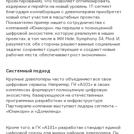
проектирования), что позволяет оптимизировать
издержки и перейти на новый уровень. IT-сегмент
благодаря коллаборации с девелоперами приобретет
новый опыт участия в масштабных проектах.
Показателен пример нашего сотрудничества с
компанией «Юникорн»: мы перешли к полноценной
цифровой экосистеме, которую реализуем в наших
проектах, в том числе в ЖК Hide, Symphony 34, Mod. И,
разумеется, обе стороны решают важные социальные
задачи: сохраняют существующие и создают новые
рабочие места, обеспечивают рост экономики».
Системный подход
Крупные девелоперы часто объединяют все свои
цифровые сервисы. Например, ГК «А101» в своих
комплексах формирует полноценную цифровую
экосистему, базирующуюся на отечественных
программных разработках и инфраструктуре.
Партнерами компании выступают лидеры сегмента –
«Юникорн» и «Домиленд».
Кроме того, в ГК «А101» разработан стандарт единой
цифровой среды для жилых районов девелопера. Он