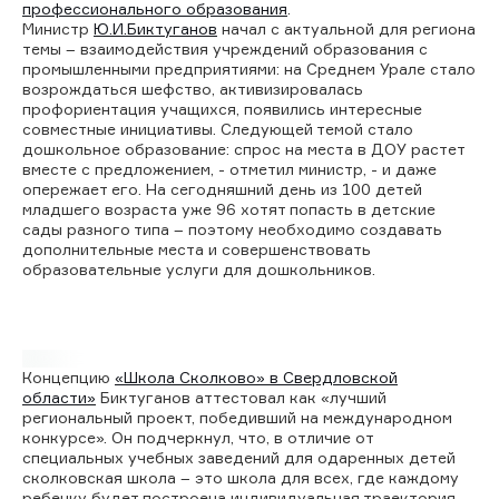
профессионального образования
.
Министр
Ю.И.Биктуганов
начал с актуальной для региона
темы – взаимодействия учреждений образования с
промышленными предприятиями: на Среднем Урале стало
возрождаться шефство, активизировалась
профориентация учащихся, появились интересные
совместные инициативы. Следующей темой стало
дошкольное образование: спрос на места в ДОУ растет
вместе с предложением, - отметил министр, - и даже
опережает его. На сегодняшний день из 100 детей
младшего возраста уже 96 хотят попасть в детские
сады разного типа – поэтому необходимо создавать
дополнительные места и совершенствовать
образовательные услуги для дошкольников.
Концепцию
«Школа Сколково» в Свердловской
области»
Биктуганов аттестовал как «лучший
региональный проект, победивший на международном
конкурсе». Он подчеркнул, что, в отличие от
специальных учебных заведений для одаренных детей
сколковская школа – это школа для всех, где каждому
ребенку будет построена индивидуальная траектория