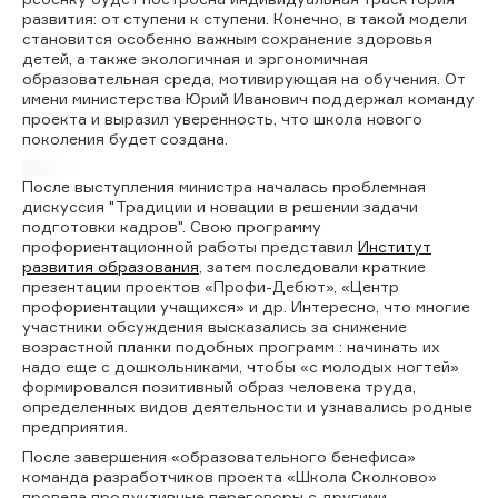
развития: от ступени к ступени. Конечно, в такой модели
становится особенно важным сохранение здоровья
детей, а также экологичная и эргономичная
образовательная среда, мотивирующая на обучения. От
имени министерства Юрий Иванович поддержал команду
проекта и выразил уверенность, что школа нового
поколения будет создана.
После выступления министра началась проблемная
дискуссия "Традиции и новации в решении задачи
подготовки кадров". Свою программу
профориентационной работы представил
Институт
развития образования
, затем последовали краткие
презентации проектов «Профи-Дебют», «Центр
профориентации учащихся» и др. Интересно, что многие
участники обсуждения высказались за снижение
возрастной планки подобных программ : начинать их
надо еще с дошкольниками, чтобы «с молодых ногтей»
формировался позитивный образ человека труда,
определенных видов деятельности и узнавались родные
предприятия.
После завершения «образовательного бенефиса»
команда разработчиков проекта «Школа Сколково»
провела продуктивные переговоры с другими