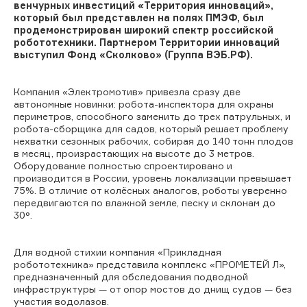
венчурных инвестиций
«
Территория инноваций
»
,
который был представлен на полях ПМЭФ
,
был
продемонстрирован широкий спектр российской
робототехники.
Партнером Территории инноваций
выступил Фонд «Сколково» (Группа ВЭБ.РФ
).
Компания «Электромотив» привезла сразу две
автономные новинки: робота-инспектора для охраны
периметров, способного заменить до трех патрульных, и
робота-сборщика для садов, который решает проблему
нехватки сезонных рабочих, собирая до 140 тонн плодов
в месяц,
произрастающих на высоте до 3 метров.
Оборудование полностью спроектировано и
производится в России, уровень локализации превышает
75%.
В отличие от колёсных аналогов, робот
ы
уверенно
передвига
ю
тся по влажной земле, песку и склонам до
30°.
Для водной стихии компания «Прикладная
робототехника» представила комплекс «ПРОМЕТЕЙ Л»,
предназначенный для обследования подводной
инфраструктуры — от опор мостов до днищ судов — без
участия водолазов.