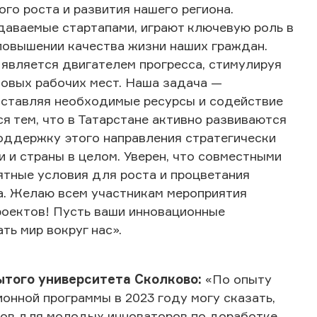
го роста и развития нашего региона.
даваемые стартапами, играют ключевую роль в
повышении качества жизни наших граждан.
является двигателем прогресса, стимулируя
овых рабочих мест. Наша задача —
оставляя необходимые ресурсы и содействие
я тем, что в Татарстане активно развиваются
поддержку этого направления стратегически
 и страны в целом. Уверен, что совместными
тные условия для роста и процветания
а. Желаю всем участникам мероприятия
роектов! Пусть ваши инновационные
ь мир вокруг нас».
ытого университета Сколково:
«По опыту
нной программы в 2023 году могу сказать,
тов для молодых инноваторов по доработке