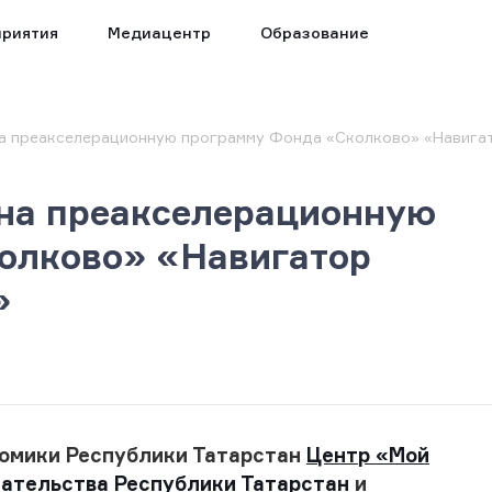
риятия
Медиацентр
Образование
а преакселерационную программу Фонда «Сколково» «Навигат
 на преакселерационную
олково» «Навигатор
»
омики Республики Татарстан
Центр
«
Мой
ательства Республики Татарстан
и