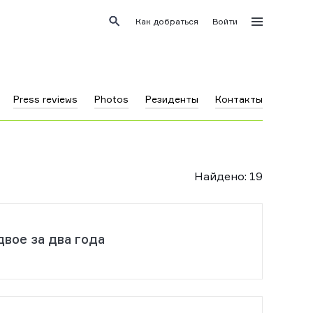
Как добраться
Войти
Press reviews
Photos
Резиденты
Контакты
Найдено
:
19
вое за два года