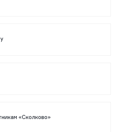
ду
тникам «Сколково»