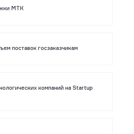
ржки МТК
бъем поставок госзаказчикам
ологических компаний на Startup