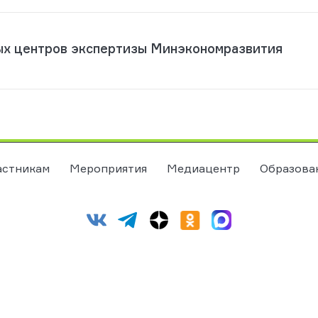
ых центров экспертизы Минэкономразвития
астникам
Мероприятия
Медиацентр
Образова