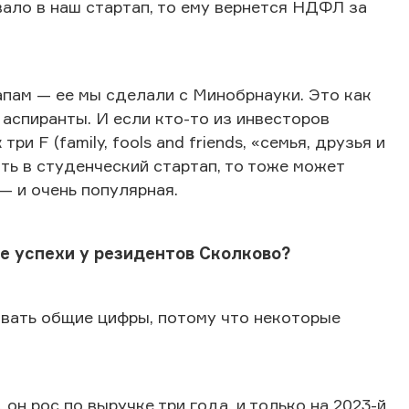
ало в наш стартап, то ему вернется НДФЛ за
апам — ее мы сделали с Минобрнауки. Это как
 аспиранты. И если кто-то из инвесторов
и F (family, fools and friends, «семья, друзья и
ать в студенческий стартап, то тоже может
— и очень популярная.
е успехи у резидентов Сколково?
звать общие цифры, потому что некоторые
н рос по выручке три года, и только на 2023-й