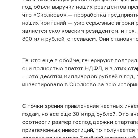
год объем выручки наших резидентов прев
что «Сколково» — проработка предприяти
наших компаний — уже серьезные игроки р
является сколковским резидентом, и тех,
300 млн рублей, отсеиваем. Они становят
Те, кто еще в обойме, генерируют полтри
они полностью платят НДФЛ, и в этих ста
— это десятки миллиардов рублей в год, 
инвестировало в Сколково за всю истори
С точки зрения привлечения частных инве
годам, но все еще 30 млрд рублей. Это з
соотнести размер господдержки стартапа
привлеченных инвестиций, то получается г
средств приходится 7 рублей инвестиций.