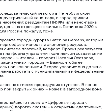
исследовательский реактор в Петербургском
индустриальный нано-парк, в город пришли
в населения: резидентам ПИЯФа или нано-парка
, цены на строящееся жилье в Гатчине за 2020 г.
для России, пожалуй, тоже.
роекте города-курорта Gatchina Gardens, который
энергоэффективность и экономия ресурсов,
ая система платежей, комфорт. Проект реализуется
я платформа управления комплексом создается не
запросы жителей, – говорит Наталья Осетрова,
иации умных городов. – Важно, чтобы ее
ась новыми опциями. Второе условие: она должна
олжна работать с муниципальными и федеральными
и».
шагом, не отменяя предыдущих ступенек. В конце
ко при закрытых окнах – может, в загородном доме
 европейского проекта «Цифровые города»,
арных) дорогих систем – к открытым, адаптивным,