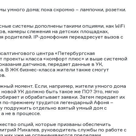
ы умного дома; пока скромно – лампочки, розетки.
ные системы дополнены такими опциями, как WiFi
ов, камеры слежения на детских площадках,
 родителей. IP-домофония переадресует вызов с
нсалтингового центра «Петербургская
ет проекты класса «комфорт плюс» и выше системой
оказания датчиков, передает данные в УК,
ма. В ЖК бизнес-класса жители также смогут
ов.
ажный момент. Если, например, жители умного дома
новой УК должно быть такое же ПО? Это, мягко
собирает и обрабатывает заявки. Затем передает их
м по-прежнему трудится легендарный Афоня –
ачу подружить отдельно взятый умный дом с
 а не в процессе.
жество опций, которые призваны обеспечить
митрий Михалев, руководитель службы по работе с
из них уже не ограничиваются пределами