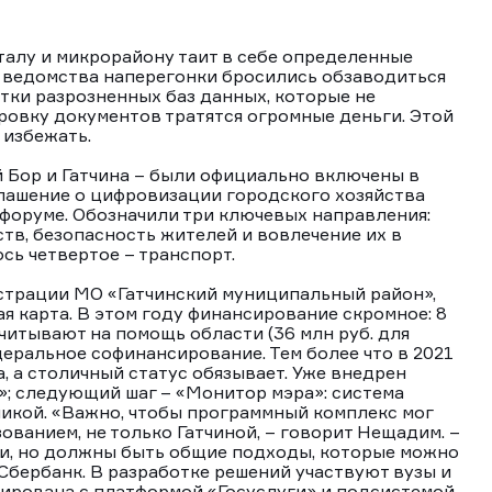
рталу и микрорайону таит в себе определенные
и ведомства наперегонки бросились обзаводиться
сятки разрозненных баз данных, которые не
ровку документов тратятся огромные деньги. Этой
 избежать.
й Бор и Гатчина – были официально включены в
лашение о цифровизации городского хозяйства
форуме. Обозначили три ключевых направления:
в, безопасность жителей и вовлечение их в
сь четвертое – транспорт.
трации МО «Гатчинский муниципальный район»,
 карта. В этом году финансирование скромное: 8
считывают на помощь области (36 млн руб. для
деральное софинансирование. Тем более что в 2021
а, а столичный статус обязывает. Уже внедрен
; следующий шаг – «Монитор мэра»: система
никой. «Важно, чтобы программный комплекс мог
анием, не только Гатчиной, – говорит Нещадим. –
и, но должны быть общие подходы, которые можно
Сбербанк. В разработке решений участвуют вузы и
зирована с платформой «Госуслуги» и подсистемой