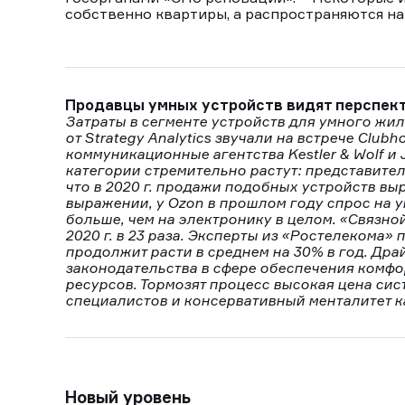
собственно квартиры, а распространяются на
Продавцы умных устройств видят перспе
Затраты в сегменте устройств для умного жили
от Strategy Analytics звучали на встрече Club
коммуникационные агентства Kestler & Wolf и
категории стремительно растут: представите
что в 2020 г. продажи подобных устройств вы
выражении, у Ozon в прошлом году спрос на у
больше, чем на электронику в целом. «Связной
2020 г. в 23 раза. Эксперты из «Ростелекома»
продолжит расти в среднем на 30% в год. Др
законодательства в сфере обеспечения комфо
ресурсов. Тормозят процесс высокая цена си
специалистов и консервативный менталитет к
Новый уровень