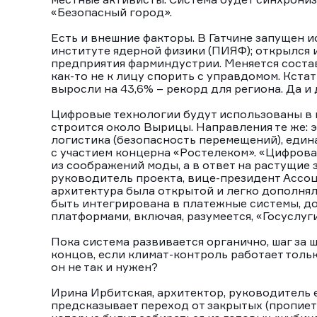
«Безопасный город».
Есть и внешние факторы. В Гатчине запущен 
институте ядерной физики (ПИЯФ); открылся 
предприятия фарминдустрии. Меняется соста
как-то не к лицу спорить с управдомом. Кстати
выросли на 43,6% – рекорд для региона. Да и 
Цифровые технологии будут использованы в п
строится около Вырицы. Направления те же: 
логистика (безопасность перемещений), един
с участием концерна «Ростелеком». «Цифрова
из соображений моды, а в ответ на растущие 
руководитель проекта, вице-президент Ассоц
архитектура была открытой и легко дополнял
быть интегрирована в платежные системы, д
платформами, включая, разумеется, «Госуслуг
Пока система развивается органично, шаг за 
концов, если климат-контроль работает толь
он не так и нужен?
Ирина Ирбитская, архитектор, руководитель
предсказывает переход от закрытых (пропиет