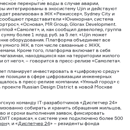
ческое перекрытие воды в случае аварии,
ры интегрированы в экосистему Ujin и действуют
будет реализован в ЖК «Режиссер», Sydney City и
к сообщают представители «Юникорна», система
ртрос», «Основа», MR Group, Glorax Development.
ппой «Самолет», и, как сообщил девелопер, группа
умму более 1 млрд руб. за 5 лет. «Ujin может
нке оборудования. Платформа объединяет все
умного ЖК, в том числе связанные с ЖКХ,
мами. Кроме того, платформа включает в себя
 магазинах, находящихся как на территории жилого
и от него», – говорится в пресс-релизе «Самолета».
 лет планирует инвестировать в «цифровую среду»
ющие позиции в сфере цифровизации инженерных
бщалось в пресс-релизе компании. «Умный город» с
роекте Russian Design District в новой Москве
гскую команду IT-разработчиков «Диспетчер 24»
лизованно собирать и хранить обращения жильцов,
тво и сроки выполнения заявок, фиксировать
«ЮИТ сервиса», к системе уже подключено более 500
орн
», и «
Диспетчер 24
» – резиденты фонда