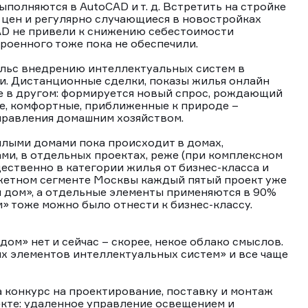
полняются в AutoCAD и т. д. Встретить на стройке
а цен и регулярно случающиеся в новостройках
AD не привели к снижению себестоимости
роенного тоже пока не обеспечили.
льс внедрению интеллектуальных систем в
. Дистанционные сделки, показы жилья онлайн
е в другом: формируется новый спрос, рождающий
е, комфортные, приближенные к природе –
правления домашним хозяйством.
лыми домами пока происходит в домах,
и, в отдельных проектах, реже (при комплексном
ественно в категории жилья от бизнес-класса и
джетном сегменте Москвы каждый пятый проект уже
дом», а отдельные элементы применяются в 90%
» тоже можно было отнести к бизнес-классу.
м» нет и сейчас – скорее, некое облако смыслов.
х элементов интеллектуальных систем» и все чаще
а конкурс на проектирование, поставку и монтаж
екте: удаленное управление освещением и