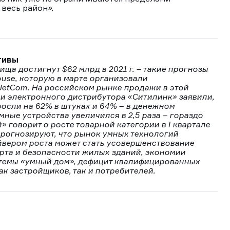
 весь район».
ктивы
ща достигнут $62 млрд в 2021 г. – такие прогнозы
house, которую в марте организовали
 JetCom. На российском рынке продажи в этой
ли электронного дистрибутора «Ситилинк» заявили,
росли на 62% в штуках и 64% – в денежном
мные устройства увеличился в 2,5 раза – гораздо
» говорит о росте товарной категории в I квартале
 прогнозируют, что рынок умных технологий
айвером роста может стать усовершенствование
рта и безопасности жилых зданий, экономии
стемы «умный дом», дефицит квалифицированных
ак застройщиков, так и потребителей.