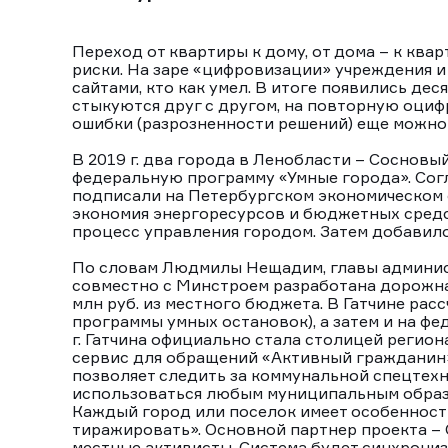
Переход от квартиры к дому, от дома – к ква
риски. На заре «цифровизации» учреждения 
сайтами, кто как умел. В итоге появились де
стыкуются друг с другом, на повторную оциф
ошибки (разрозненности решений) еще можно
В 2019 г. два города в Ленобласти – Сосновы
федеральную программу «Умные города». Сог
подписали на Петербургском экономическом 
экономия энергоресурсов и бюджетных средст
процесс управления городом. Затем добавило
По словам Людмилы Нещадим, главы админис
совместно с Минстроем разработана дорожная
млн руб. из местного бюджета. В Гатчине рас
программы умных остановок), а затем и на фе
г. Гатчина официально стала столицей регион
сервис для обращений «Активный гражданин»
позволяет следить за коммунальной спецтех
использоваться любым муниципальным образов
Каждый город или поселок имеет особенност
тиражировать». Основной партнер проекта – 
местные активисты. Система будет синхрони