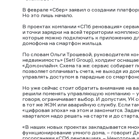
В феврале «Сбер» заявил о создании платформ
Но это лишь начало.
В проектах компании «СПб реновация» сервис
и точки зарядки на всей территории комплекс
которые можно подключить к приложению для
домофона на смартфон жильца.
По словам Ольги Трошевой, руководителя ко
недвижимость» (Setl Group), холдинг оснаща
«Дом.онлайн». Схема та же: сервис собирает п
позволяет оплачивать счета, не выходя из до
управлять доступом в парадные со смартфон
Но уже сейчас стоит обратить внимание на в
решили поменять управляющую компанию – у 
говоря, ограничивает выбор. И допустим, УК 
в тот же ЖЭК или аварийную службу. Если та
«цифровая эпоха» на этом и закончится. Зад
кварталом надо решать на старте и до старта,
«В наших новых проектах закладывается мно
функционирование умного дома, – говорит Д
госорганами «СПб реновации». – Некоторые 