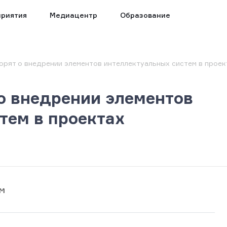
риятия
Медиацентр
Образование
орят о внедрении элементов интеллектуальных систем в проек
о внедрении элементов
тем в проектах
ом