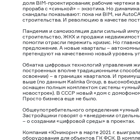
доля BIM-проектирования; рабочие чертежи вы
прораба с «синькой» – экзотика. Но динамик
скандалы показывают: пока ни BIM, ни AutoC
строительства. И революцию в качестве пост
Пандемия и самоизоляция дали сильный импу
строительство, ЖКХ и продажи недвижимости
помогли отрасли пережить кризис. Но главно
предложение. А новые кварталы – автономны
претендуют на качественно новый уровень у
Обкатка цифровых технологий управления жи
построенных вполне традиционными способам
освоении) – в границах кварталов. И преимущ
выше (по данным Kalinka Group, в высокобю
оснащен полным комплектом системы «умный 
новостроек). В СССР новый «дом с домофоном
Просто бизнеса еще не было.
Общеупотребительного определения «умный до
Застройщики говорят о «внедрении отдельны
– о создании «цифровой среды» в проектах.
Компания «Юникорн» в марте 2021 г. выиграл
оборудования для объектов ГК ФСК. В компл