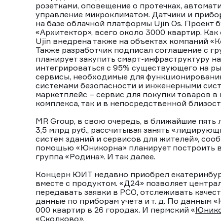
розетками, оповещение о протечках, автомати
управление микроклиматом. Датчики и прибо
на базе облачной платформы Ujin Os. Проект 
«Архитектор», всего около 3000 квартир. Ка
Ujin внедрена также на объектах компаний «Ко
Также разработчик подписал соглашение с гру
планирует закупить смарт-инфраструктуру на с
интегрироваться с 95% существующего на ры
сервисы, необходимые для функционирования 
системами безопасности и инженерными систе
маркетплейс – сервис для покупки товаров в
комплекса, так и в непосредственной близост
MR Group, в свою очередь, в ближайшие пять
3,5 млрд руб., рассчитывая занять «лидиру
систем зданий и сервисов для жителей», соо
помощью «Юникорна» планирует построить в п
группа «Родина». И так далее.
Концерн ЮИТ недавно приобрел екатеринбур
вместе с продуктом. «Д24» позволяет центра
передавать заявки в РСО, отслеживать качес
данные по приборам учета и т. д. По данным 
000 квартир в 26 городах. И пермский «
Юник
«Сколково».