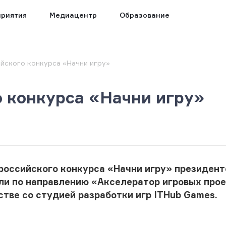
риятия
Медиацентр
Образование
йского конкурса «Начни игру»
 конкурса «Начни игру»
ероссийского конкурса «Начни игру» президен
ли п
о направлению «Акселератор игровых про
тве со студией разработки игр ITHub Games.