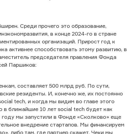
ширен. Среди прочего это образование,
нэкономразвития, в конце 2024-го в стране
иентированных организаций. Прирост год к
ынка активнее способствовать этому развитию, в
заместитель председателя правления Фонда
сей Паршиков:
енкам, составляет 500 млрд руб. По сути,
ские резиденты. И, конечно же, их постоянно
cial tech, и когда мы видим во главе этого
о в ближайшие 10 лет social tech будет как
м году мы запустили в Фонде «Сколково» еще
тельное внедрение стартапов. Мы финансируем
о», либо там, где партнер скажет. Чеки мы