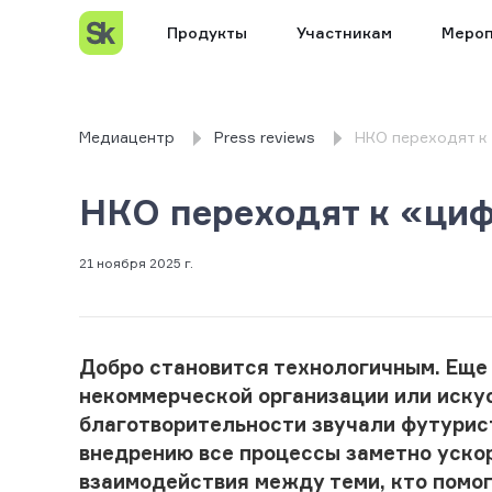
Продукты
Участникам
Мероп
Медиацентр
Press reviews
НКО переходят к
НКО переходят к «ци
21 ноября 2025 г.
Добро становится технологичным. Еще
некоммерческой организации или иску
благотворительности звучали футурист
внедрению все процессы заметно ускор
взаимодействия между теми, кто помог