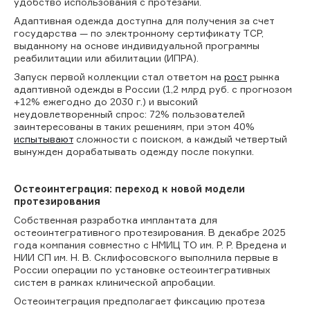
удобство использования с протезами.
Адаптивная одежда доступна для получения за счет
государства — по электронному сертификату ТСР,
выданному на основе индивидуальной программы
реабилитации или абилитации (ИПРА).
Запуск первой коллекции стал ответом на
рост
рынка
адаптивной одежды в России (1,2 млрд руб. с прогнозом
+12% ежегодно до 2030 г.) и высокий
неудовлетворенный спрос: 72% пользователей
заинтересованы в таких решениям, при этом 40%
испытывают
сложности с поиском, а каждый четвертый
вынужден дорабатывать одежду после покупки.
Остеоинтеграция: переход к новой модели
протезирования
Собственная разработка имплантата для
остеоинтегративного протезирования. В декабре 2025
года компания совместно с НМИЦ ТО им. Р. Р. Вредена и
НИИ СП им. Н. В. Склифосовского выполнила первые в
России операции по установке остеоинтегративных
систем в рамках клинической апробации.
Остеоинтеграция предполагает фиксацию протеза