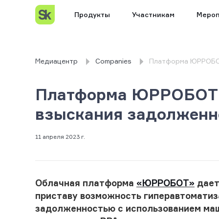
Продукты
Участникам
Мероп
Медиацентр
Companies
Платформа ЮРРОБОТ
Платформа ЮРРОБОТ 
взыскания задолженн
11 апреля 2023 г.
Облачная платформа
«ЮРРОБОТ»
дает
приставу возможность гиперавтоматиз
задолженностью с использованием маш