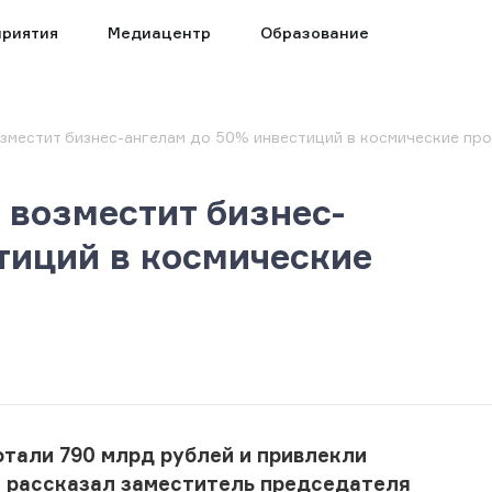
риятия
Медиацентр
Образование
зместит бизнес-ангелам до 50% инвестиций в космические пр
возместит бизнес-
тиций в космические
отали 790 млрд рублей и привлекли
м рассказал заместитель председателя