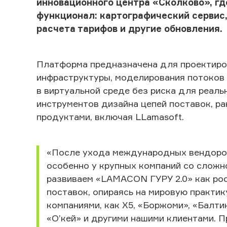
инновационного центра
«
Сколково
»
, г
функционал: картографический сервис
расчета тарифов и другие обновления.
Платформа предназначена для проектиро
инфраструктуры, моделирования потоков 
в виртуальной среде без риска для реал
инструментов дизайна цепей поставок, р
продуктами, включая LLamasoft.
«После ухода международных вендоров 
особенно у крупных компаний со сложн
развиваем «LAMACON ГУРУ 2.0» как ро
поставок, опираясь на мировую практику
компаниями, как
X
5, «Боржоми», «Балтик
«О’кей» и другими нашими клиентами. 