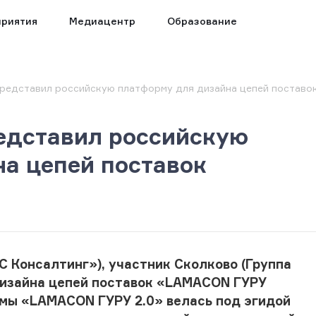
риятия
Медиацентр
Образование
представил российскую платформу для дизайна цепей поставо
едставил российскую
а цепей поставок
 Консалтинг»), участник Сколково (Группа
дизайна цепей поставок «LAMACON ГУРУ
рмы «LAMACON ГУРУ 2.0» велась под эгидой