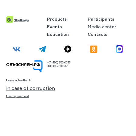
Products
Participants
Events
Media center
Education
Contacts
+7 (495) 956 0033
8 (800) 250 0921
Leave a feedback
in case of corruption
User agreement
Personal data processing policy
Technical support
All materials on the site are licensed:
Creative Commons Attribution 4.0
International
Визуализация графиков by
DataNewton
© 2026 Skolkovo Foundation official website